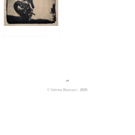
© Sabrina Biancuzzi -
2020
.