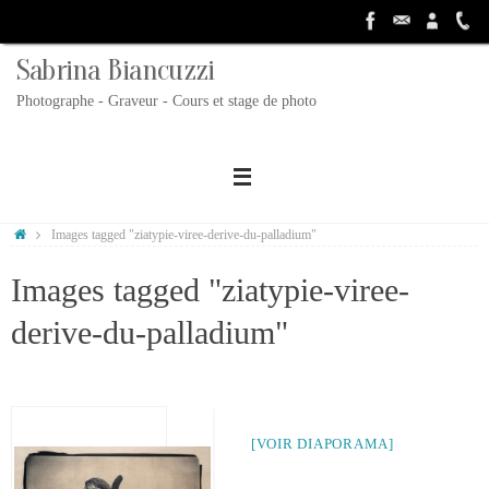
Passer
au
contenu
Sabrina Biancuzzi
Photographe - Graveur - Cours et stage de photo
Accueil
Images tagged "ziatypie-viree-derive-du-palladium"
Images tagged "ziatypie-viree-
derive-du-palladium"
[VOIR DIAPORAMA]