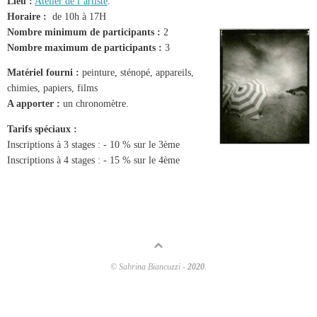
Lieu :
Atelier de l’artiste
.
Horaire :
de 10h à 17H
Nombre minimum de participants :
2
Nombre maximum de participants :
3
Matériel fourni :
peinture, sténopé, appareils,
chimies, papiers, films
A apporter :
un chronomètre.
Tarifs spéciaux :
Inscriptions à 3 stages : -­ 10 % sur le 3ème
Inscriptions à 4 stages : -­ 15 % sur le 4ème
© Sabrina Biancuzzi -
2020
.