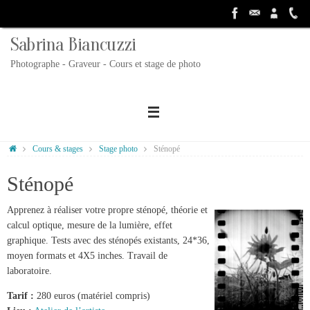
Passer
au
contenu
Sabrina Biancuzzi
Photographe - Graveur - Cours et stage de photo
Accueil
Cours & stages
Stage photo
Sténopé
Sténopé
Apprenez à réaliser votre propre sténopé, théorie et
calcul optique, mesure de la lumière, effet
graphique. Tests avec des sténopés existants, 24*36,
moyen formats et 4X5 inches. Travail de
laboratoire.
Tarif :
280 euros (matériel compris)