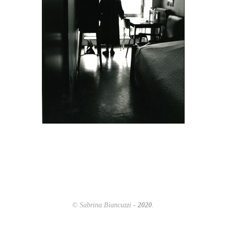
© Sabrina Biancuzzi -
2020
.